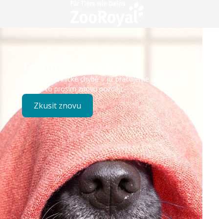
Technický problém
Došlo k technické chybě – již pracujeme na opravě.
Zkuste to prosím znovu později.
Zkusit znovu