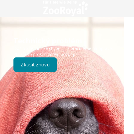
Technický problém
Došlo k technické chybě – již pracujeme na opravě.
Zkuste to prosím znovu později.
Zkusit znovu