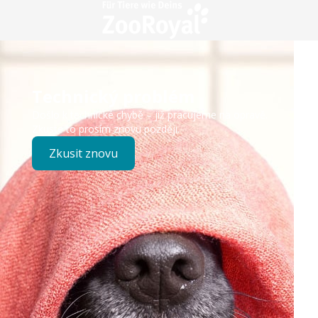
Technický problém
Došlo k technické chybě – již pracujeme na opravě.
Zkuste to prosím znovu později.
Zkusit znovu