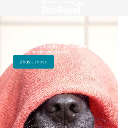
Technický problém
Došlo k technické chybě – již pracujeme na opravě.
Zkuste to prosím znovu později.
Zkusit znovu