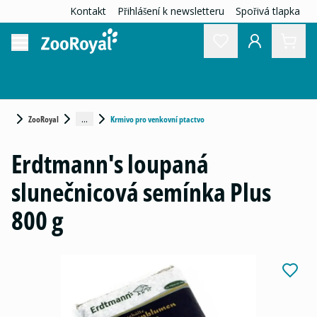
Kontakt
Přihlášení k newsletteru
Spořivá tlapka
...
ZooRoyal
Krmivo pro venkovní ptactvo
Erdtmann's loupaná
slunečnicová semínka Plus
800 g