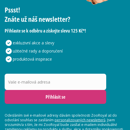
Pssst!
Znáte už náš newsletter?
Přihlaste se k odběru a získejte slevu 125 Kč*!
exkluzivní akce a slevy
užitečné rady a doporučení
produktová inspirace
Vaše e-mailová adresa
Přihlásit se
Odesláním své e-mailové adresy dávám společnosti ZooRoyal až do
odvolání souhlas se zasíláním
personalizovaných newsletterů
. Jsem
srozuměn/a s tím, že mi ZooRoyal bude zasílat e-mailem individuálně
zaměřenou reklamu na produkty a služby, akce a dotazníky spokojenosti.