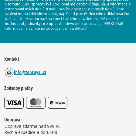
K tomuto účelu zpracovává ZooRoyal mé osobní údaje. Bližší informace o
zpracování mých údajů si můžu přečíst v
ochraně osobních údajů
. Toto
svolení mohu kdykoliv odvolat, například prostřednictvím odhlašovacího
odkazu, který se nachází na konci každého newsletteru. *Minimální
hodnota objednávky pro uplatnění slevového poukazu je 999 Kč. Další
informace naleznete na zooroyal.cz/newsletter/.
Kontakt
info@zooroyal.cz
Způsoby platby
Doprava
Doprava zdarma nad 999 Kč
Rychlá expedice a doručení