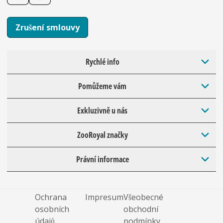
Zrušení smlouvy
Rychlé info
Pomůžeme vám
Exkluzivně u nás
ZooRoyal značky
Právní informace
Ochrana
Impresum
Všeobecné
osobních
obchodní
údajů
podmínky