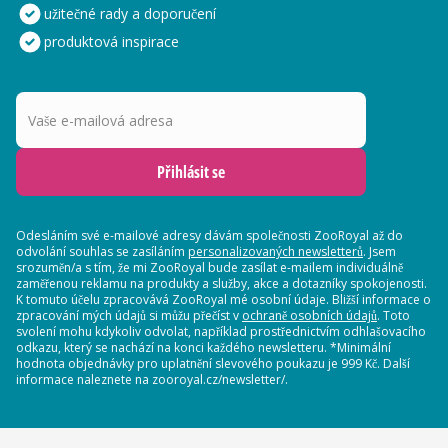
užitečné rady a doporučení
produktová inspirace
Vaše e-mailová adresa
Přihlásit se
Odesláním své e-mailové adresy dávám společnosti ZooRoyal až do
odvolání souhlas se zasíláním
personalizovaných newsletterů
. Jsem
srozuměn/a s tím, že mi ZooRoyal bude zasílat e-mailem individuálně
zaměřenou reklamu na produkty a služby, akce a dotazníky spokojenosti.
K tomuto účelu zpracovává ZooRoyal mé osobní údaje. Bližší informace o
zpracování mých údajů si můžu přečíst v
ochraně osobních údajů
. Toto
svolení mohu kdykoliv odvolat, například prostřednictvím odhlašovacího
odkazu, který se nachází na konci každého newsletteru. *Minimální
hodnota objednávky pro uplatnění slevového poukazu je 999 Kč. Další
informace naleznete na zooroyal.cz/newsletter/.