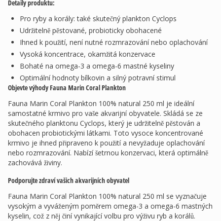
Detaily produktu:
Pro ryby a korály: také skutečný plankton Cyclops
Udržitelně pěstované, probioticky obohacené
Ihned k použití, není nutné rozmrazování nebo oplachování
Vysoká koncentrace, okamžitá konzervace
Bohaté na omega-3 a omega-6 mastné kyseliny
Optimální hodnoty bílkovin a silný potravní stimul
Objevte výhody Fauna Marin Coral Plankton
Fauna Marin Coral Plankton 100% natural 250 ml je ideální
samostatné krmivo pro vaše akvarijní obyvatele. Skládá se ze
skutečného planktonu Cyclops, který je udržitelně pěstován a
obohacen probiotickými látkami. Toto vysoce koncentrované
krmivo je ihned připraveno k použití a nevyžaduje oplachování
nebo rozmrazování. Nabízí šetrnou konzervaci, která optimálně
zachovává živiny.
Podporujte zdraví vašich akvarijních obyvatel
Fauna Marin Coral Plankton 100% natural 250 ml se vyznačuje
vysokým a vyváženým poměrem omega-3 a omega-6 mastných
kyselin, což z něj činí vynikající volbu pro výživu ryb a korálů.