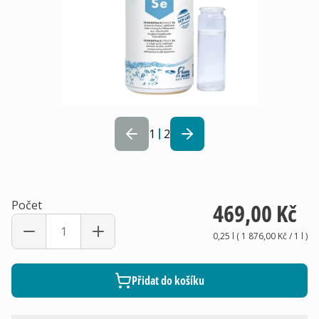
1
2
Počet
469,00 Kč
0,25 l
(
1 876,00 Kč
/ 1
l
)
Přidat do košíku