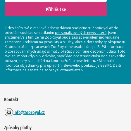
Přihlásit se
Odesláním své e-mailové adresy dávám společnosti ZooRoyal až do
odvolání souhlas se zasíláním
personalizovaných newsletterů
. Jsem
srozuměn/a s tím, že mi ZooRoyal bude zasílat e-mailem individuálně
zaměřenou reklamu na produkty a služby, akce a dotazníky spokojenosti.
K tomuto účelu zpracovává ZooRoyal mé osobní údaje. Bližší informace
o zpracování mých údajů si můžu přečíst v
ochraně osobních údajů
. Toto
svolení mohu kdykoliv odvolat, například prostřednictvím odhlašovacího
odkazu, který se nachází na konci každého newsletteru. *Minimální
hodnota objednávky pro uplatnění slevového poukazu je 999 Kč. Další
informace naleznete na zooroyal.cz/newsletter/.
Kontakt
info@zooroyal.cz
Způsoby platby