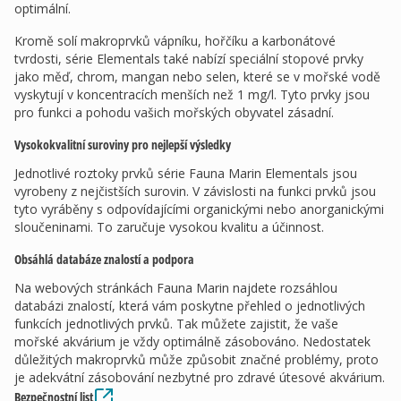
optimální.
Kromě solí makroprvků vápníku, hořčíku a karbonátové
tvrdosti, série Elementals také nabízí speciální stopové prvky
jako měď, chrom, mangan nebo selen, které se v mořské vodě
vyskytují v koncentracích menších než 1 mg/l. Tyto prvky jsou
pro funkci a pohodu vašich mořských obyvatel zásadní.
Vysokokvalitní suroviny pro nejlepší výsledky
Jednotlivé roztoky prvků série Fauna Marin Elementals jsou
vyrobeny z nejčistších surovin. V závislosti na funkci prvků jsou
tyto vyráběny s odpovídajícími organickými nebo anorganickými
sloučeninami. To zaručuje vysokou kvalitu a účinnost.
Obsáhlá databáze znalostí a podpora
Na webových stránkách Fauna Marin najdete rozsáhlou
databázi znalostí, která vám poskytne přehled o jednotlivých
funkcích jednotlivých prvků. Tak můžete zajistit, že vaše
mořské akvárium je vždy optimálně zásobováno. Nedostatek
důležitých makroprvků může způsobit značné problémy, proto
je adekvátní zásobování nezbytné pro zdravé útesové akvárium.
Bezpečnostní list