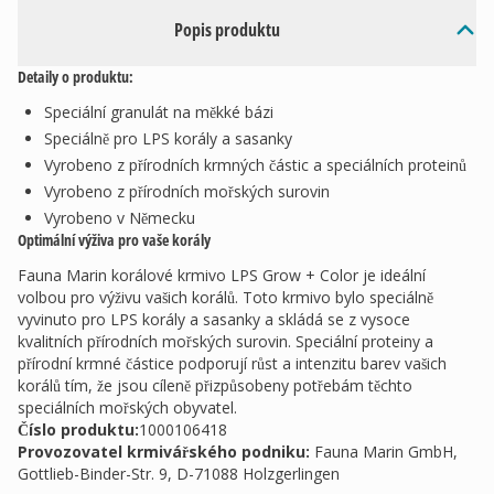
Popis produktu
Detaily o produktu:
Speciální granulát na měkké bázi
Speciálně pro LPS korály a sasanky
Vyrobeno z přírodních krmných částic a speciálních proteinů
Vyrobeno z přírodních mořských surovin
Vyrobeno v Německu
Optimální výživa pro vaše korály
Fauna Marin korálové krmivo LPS Grow + Color je ideální
volbou pro výživu vašich korálů. Toto krmivo bylo speciálně
vyvinuto pro LPS korály a sasanky a skládá se z vysoce
kvalitních přírodních mořských surovin. Speciální proteiny a
přírodní krmné částice podporují růst a intenzitu barev vašich
korálů tím, že jsou cíleně přizpůsobeny potřebám těchto
speciálních mořských obyvatel.
Číslo produktu:
1000106418
Provozovatel krmivářského podniku
:
Fauna Marin GmbH,
Gottlieb-Binder-Str. 9, D-71088 Holzgerlingen