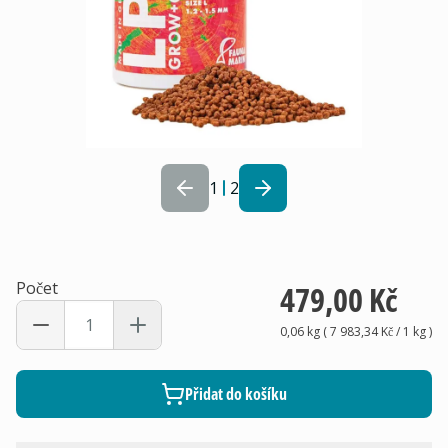
1
2
Počet
479,00 Kč
0,06 kg
(
7 983,34 Kč
/ 1
kg
)
Přidat do košíku