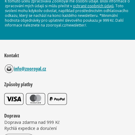
K tomuto účelu zpracovává ZooRoyal mé osobní údaje. Bližší informace o
zpracování mých údajů si můžu přečíst v
ochraně osobních údajů
. Toto
svolení mohu kdykoliv odvolat, například prostřednictvím odhlašovacího
odkazu, který se nachází na konci každého newsletteru. *Minimální
hodnota objednávky pro uplatnění slevového poukazu je 999 Kč. Další
informace naleznete na zooroyal.cz/newsletter/.
Kontakt
info@zooroyal.cz
Způsoby platby
Doprava
Doprava zdarma nad 999 Kč
Rychlá expedice a doručení