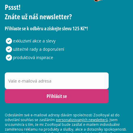
Pssst!
Znáte už náš newsletter?
Přihlaste se k odběru a získejte slevu 125 Kč*!
exkluzivní akce a slevy
užitečné rady a doporučení
produktová inspirace
Vaše e-mailová adresa
Přihlásit se
Odesláním své e-mailové adresy dávám společnosti ZooRoyal až do
odvolání souhlas se zasíláním
personalizovaných newsletterů
. Jsem
srozuměn/a s tím, že mi ZooRoyal bude zasílat e-mailem individuálně
zaměřenou reklamu na produkty a služby, akce a dotazníky spokojenosti.