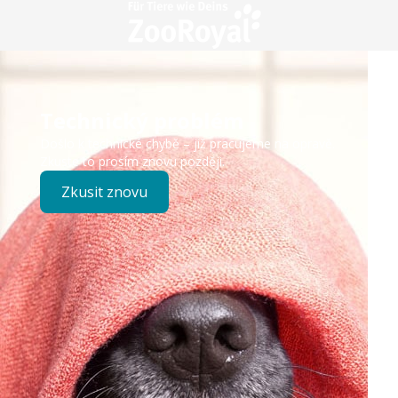
Technický problém
Došlo k technické chybě – již pracujeme na opravě.
Zkuste to prosím znovu později.
Zkusit znovu