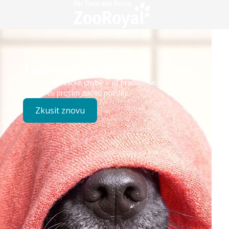
Technický problém
Došlo k technické chybě – již pracujeme na opravě.
Zkuste to prosím znovu později.
Zkusit znovu