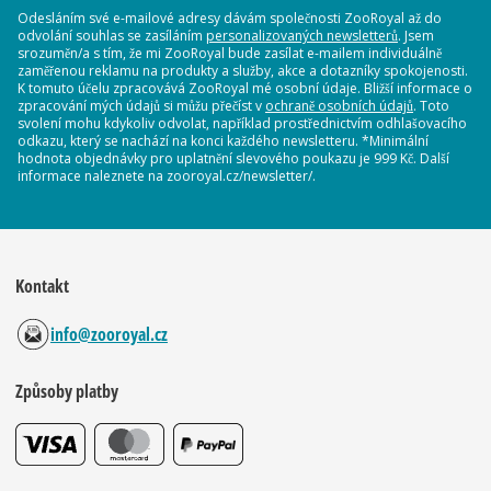
Odesláním své e-mailové adresy dávám společnosti ZooRoyal až do
odvolání souhlas se zasíláním
personalizovaných newsletterů
. Jsem
srozuměn/a s tím, že mi ZooRoyal bude zasílat e-mailem individuálně
zaměřenou reklamu na produkty a služby, akce a dotazníky spokojenosti.
K tomuto účelu zpracovává ZooRoyal mé osobní údaje. Bližší informace o
zpracování mých údajů si můžu přečíst v
ochraně osobních údajů
. Toto
svolení mohu kdykoliv odvolat, například prostřednictvím odhlašovacího
odkazu, který se nachází na konci každého newsletteru. *Minimální
hodnota objednávky pro uplatnění slevového poukazu je 999 Kč. Další
informace naleznete na zooroyal.cz/newsletter/.
Kontakt
info@zooroyal.cz
Způsoby platby