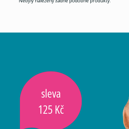
Nebyly nalezeny žádné podobné produkty.
sleva
125 Kč