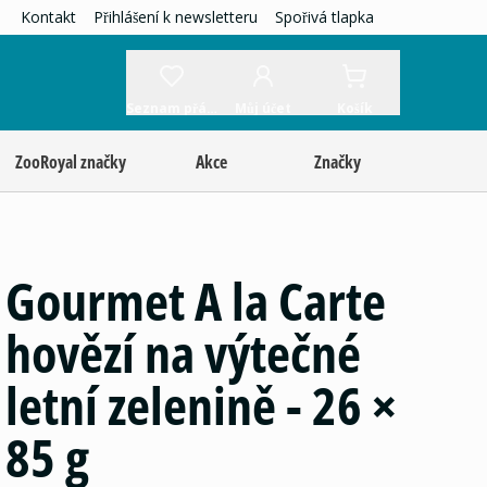
Kontakt
Přihlášení k newsletteru
Spořivá tlapka
Seznam přání
Můj účet
Košík
ZooRoyal značky
Akce
Značky
Gourmet A la Carte
hovězí na výtečné
letní zelenině - 26 ×
85 g