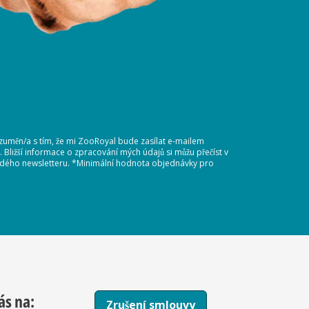
ozuměn/a s tím, že mi ZooRoyal bude zasílat e-mailem
Bližší informace o zpracování mých údajů si můžu přečíst v
každého newsletteru. *Minimální hodnota objednávky pro
ás na:
Zrušení smlouvy