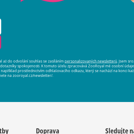
 až do odvolání souhlas se zasíláním
personalizovaných newsletterů
. Jsem sr
 dotazníky spokojenosti. K tomuto účelu zpracovává ZooRoyal mé osobní údaje. 
, například prostřednictvím odhlašovacího odkazu, který se nachází na konci 
nete na zooroyal.cz/newsletter/.
tby
Doprava
Sledujte n