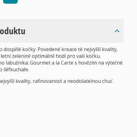
roduktu
 dospělé kočky. Povedené kreace té nejvyšší kvality,
letní zelenině optimálně hodí pro vaši kočku.
ho labužníka: Gourmet a la Carte s hovězím na výtečné
o šéfkuchaře.
jvyšší kvality, rafinovanost a neodolatelnou chuť.