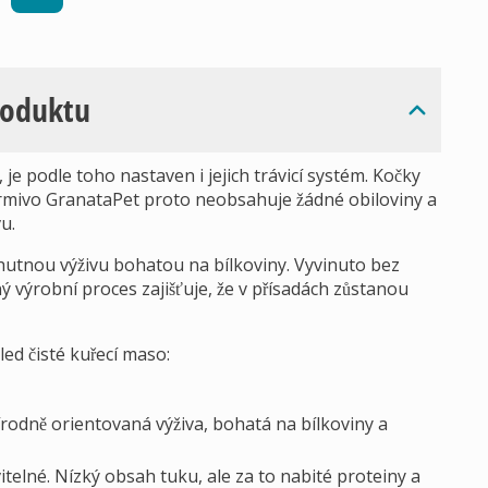
roduktu
je podle toho nastaven i jejich trávicí systém. Kočky
. Krmivo GranataPet proto neobsahuje žádné obiloviny a
u.
utnou výživu bohatou na bílkoviny. Vyvinuto bez
 výrobní proces zajišťuje, že v přísadách zůstanou
d čisté kuřecí maso:
írodně orientovaná výživa, bohatá na bílkoviny a
itelné. Nízký obsah tuku, ale za to nabité proteiny a