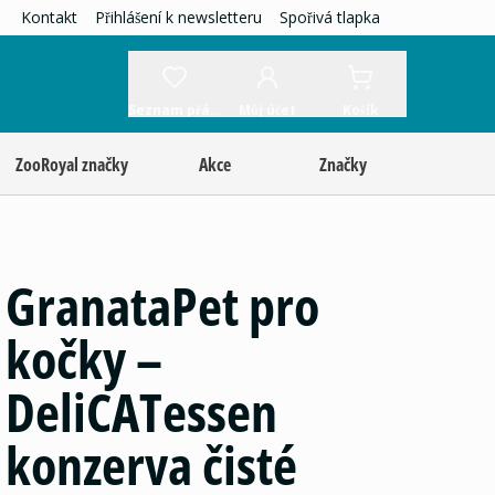
Kontakt
Přihlášení k newsletteru
Spořivá tlapka
Seznam přání
Můj účet
Košík
ZooRoyal značky
Akce
Značky
GranataPet pro
kočky –
DeliCATessen
konzerva čisté