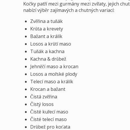
Kočky patří mezi gurmány mezi zvířaty, jejich chu
nabízí výběr zajímavých a chutných variací:
Zvěřina a tuňák
Krůta a krevety
Bažant a králík
Losos a krůtí maso
Tuňák a kachna
Kachna & drůbež
Jehněčí maso a krocan
Losos a mořské plody
Telecí maso a králík
Krocan a bažant
Čistá zvěřina
Čistý losos
Čisté kuřecí maso
Čisté telecí maso
Drůbež pro koťata