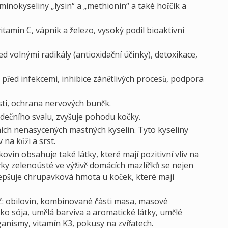
minokyseliny „lysin“ a „methionin“ a také hořčík a
itamín C, vápník a železo, vysoký podíl bioaktivní
 volnými radikály (antioxidační účinky), detoxikace,
 před infekcemi, inhibice zánětlivých procesů, podpora
ti, ochrana nervových buněk.
rdečního svalu, zvyšuje pohodu kočky.
lních nenasycených mastných kyselin. Tyto kyseliny
 na kůži a srst.
ovin obsahuje také látky, které mají pozitivní vliv na
vky zelenoústé ve výživě domácích mazlíčků se nejen
epšuje chrupavková hmota u koček, které mají
: obilovin, kombinované části masa, masové
ko sója, umělá barviva a aromatické látky, umělé
anismy, vitamín K3, pokusy na zvířatech.