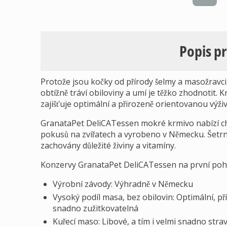
Popis p
Protože jsou kočky od přírody šelmy a masožravci, 
obtížně tráví obiloviny a umí je těžko zhodnotit
zajišťuje optimální a přirozeně orientovanou výživ
GranataPet DeliCATessen mokré krmivo nabízí ch
pokusů na zvířatech a vyrobeno v Německu. Šetrný
zachovány důležité živiny a vitamíny.
Konzervy GranataPet DeliCATessen na první pohle
Výrobní závody: Výhradně v Německu
Vysoký podíl masa, bez obilovin: Optimální, př
snadno zužitkovatelná
Kuřecí maso: Libové, a tím i velmi snadno strav