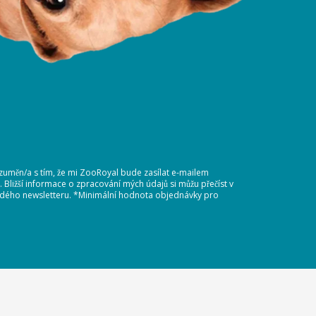
ozuměn/a s tím, že mi ZooRoyal bude zasílat e-mailem
Bližší informace o zpracování mých údajů si můžu přečíst v
každého newsletteru. *Minimální hodnota objednávky pro