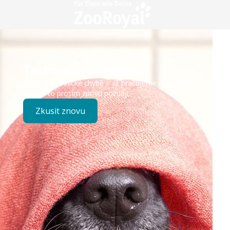
Technický problém
Došlo k technické chybě – již pracujeme na opravě.
Zkuste to prosím znovu později.
Zkusit znovu