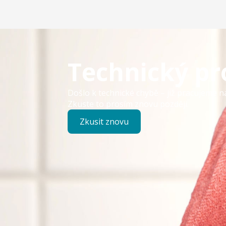
Technický p
Došlo k technické chybě – již pracujeme n
Zkuste to prosím znovu později.
Zkusit znovu