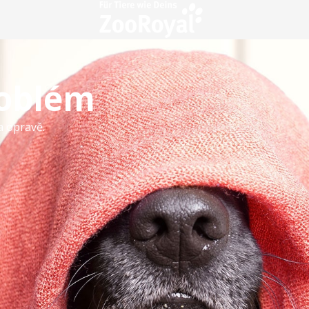
roblém
a opravě.