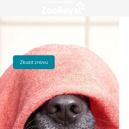
Technický problém
Došlo k technické chybě – již pracujeme na opravě.
Zkuste to prosím znovu později.
Zkusit znovu