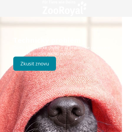
Technický problém
Došlo k technické chybě – již pracujeme na opravě.
Zkuste to prosím znovu později.
Zkusit znovu