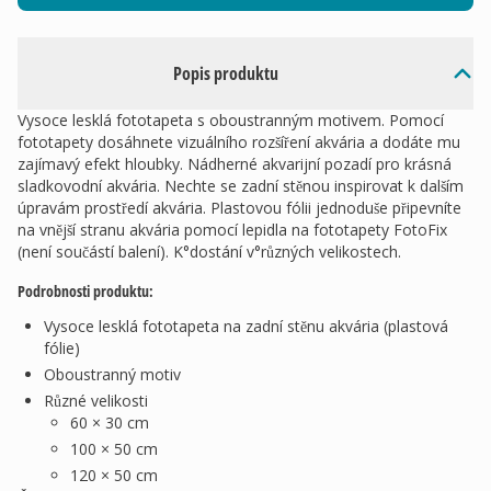
Popis produktu
Vysoce lesklá fototapeta s oboustranným motivem. Pomocí
fototapety dosáhnete vizuálního rozšíření akvária a dodáte mu
zajímavý efekt hloubky. Nádherné akvarijní pozadí pro krásná
sladkovodní akvária. Nechte se zadní stěnou inspirovat k dalším
úpravám prostředí akvária. Plastovou fólii jednoduše připevníte
na vnější stranu akvária pomocí lepidla na fototapety FotoFix
(není součástí balení). K°dostání v°různých velikostech.
Podrobnosti produktu:
Vysoce lesklá fototapeta na zadní stěnu akvária (plastová
fólie)
Oboustranný motiv
Různé velikosti
60 × 30 cm
100 × 50 cm
120 × 50 cm