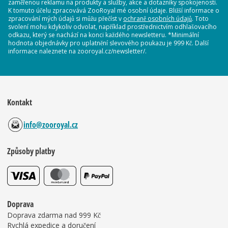
zaměřenou reklamu na produkty a služby, akce a dotazníky spokojenosti.
K tomuto účelu zpracovává ZooRoyal mé osobní údaje. Bližší informace o
zpracování mých údajů si můžu přečíst v
ochraně osobních údajů
. Toto
svolení mohu kdykoliv odvolat, například prostřednictvím odhlašovacího
odkazu, který se nachází na konci každého newsletteru. *Minimální
hodnota objednávky pro uplatnění slevového poukazu je 999 Kč. Další
informace naleznete na zooroyal.cz/newsletter/.
Kontakt
info@zooroyal.cz
Způsoby platby
Doprava
Doprava zdarma nad 999 Kč
Rychlá expedice a doručení