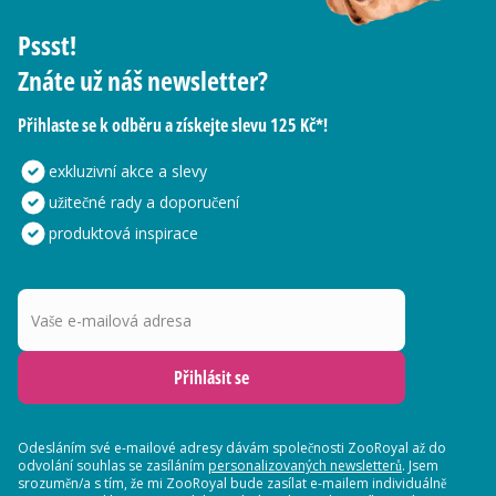
Pssst!
Znáte už náš newsletter?
Přihlaste se k odběru a získejte slevu 125 Kč*!
exkluzivní akce a slevy
užitečné rady a doporučení
produktová inspirace
Vaše e-mailová adresa
Přihlásit se
Odesláním své e-mailové adresy dávám společnosti ZooRoyal až do
odvolání souhlas se zasíláním
personalizovaných newsletterů
. Jsem
srozuměn/a s tím, že mi ZooRoyal bude zasílat e-mailem individuálně