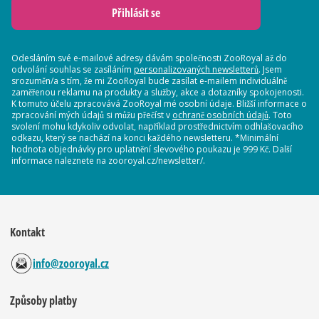
Přihlásit se
Odesláním své e-mailové adresy dávám společnosti ZooRoyal až do
odvolání souhlas se zasíláním
personalizovaných newsletterů
. Jsem
srozuměn/a s tím, že mi ZooRoyal bude zasílat e-mailem individuálně
zaměřenou reklamu na produkty a služby, akce a dotazníky spokojenosti.
K tomuto účelu zpracovává ZooRoyal mé osobní údaje. Bližší informace o
zpracování mých údajů si můžu přečíst v
ochraně osobních údajů
. Toto
svolení mohu kdykoliv odvolat, například prostřednictvím odhlašovacího
odkazu, který se nachází na konci každého newsletteru. *Minimální
hodnota objednávky pro uplatnění slevového poukazu je 999 Kč. Další
informace naleznete na zooroyal.cz/newsletter/.
Kontakt
info@zooroyal.cz
Způsoby platby