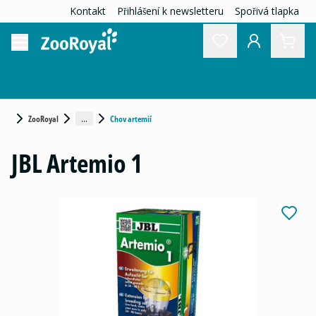
Kontakt
Přihlášení k newsletteru
Spořivá tlapka
...
ZooRoyal
Chov artemií
JBL Artemio 1