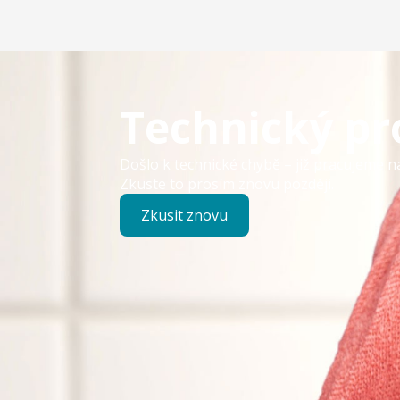
Technický p
Došlo k technické chybě – již pracujeme n
Zkuste to prosím znovu později.
Zkusit znovu