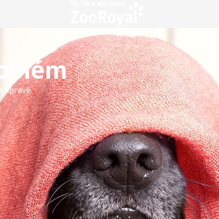
roblém
a opravě.