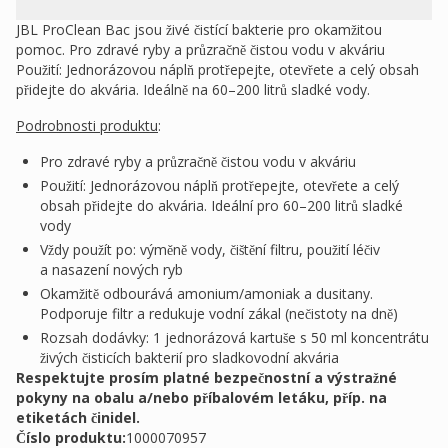
JBL ProClean Bac jsou živé čistící bakterie pro okamžitou
pomoc. Pro zdravé ryby a průzračně čistou vodu v akváriu
Použití: Jednorázovou náplň protřepejte, otevřete a celý obsah
přidejte do akvária. Ideálně na 60–200 litrů sladké vody.
Podrobnosti produktu
:
Pro zdravé ryby a průzračně čistou vodu v akváriu
Použití: Jednorázovou náplň protřepejte, otevřete a celý
obsah přidejte do akvária. Ideální pro 60–200 litrů sladké
vody
Vždy použít po: výměně vody, čištění filtru, použití léčiv
a nasazení nových ryb
Okamžitě odbourává amonium/amoniak a dusitany.
Podporuje filtr a redukuje vodní zákal (nečistoty na dně)
Rozsah dodávky: 1 jednorázová kartuše s 50 ml koncentrátu
živých čisticích bakterií pro sladkovodní akvária
Respektujte prosím platné bezpečnostní a výstražné
pokyny na obalu a/nebo příbalovém letáku, příp. na
etiketách činidel.
Číslo produktu:
1000070957