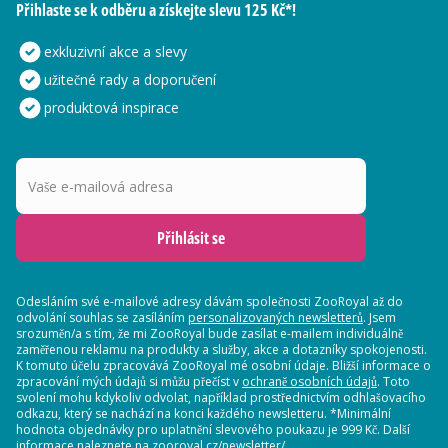
Přihlaste se k odběru a získejte slevu 125 Kč*!
exkluzivní akce a slevy
užitečné rady a doporučení
produktová inspirace
Vaše e-mailová adresa
Přihlásit se
Odesláním své e-mailové adresy dávám společnosti ZooRoyal až do
odvolání souhlas se zasíláním
personalizovaných newsletterů
. Jsem
srozuměn/a s tím, že mi ZooRoyal bude zasílat e-mailem individuálně
zaměřenou reklamu na produkty a služby, akce a dotazníky spokojenosti.
K tomuto účelu zpracovává ZooRoyal mé osobní údaje. Bližší informace o
zpracování mých údajů si můžu přečíst v
ochraně osobních údajů
. Toto
svolení mohu kdykoliv odvolat, například prostřednictvím odhlašovacího
odkazu, který se nachází na konci každého newsletteru. *Minimální
hodnota objednávky pro uplatnění slevového poukazu je 999 Kč. Další
informace naleznete na zooroyal.cz/newsletter/.