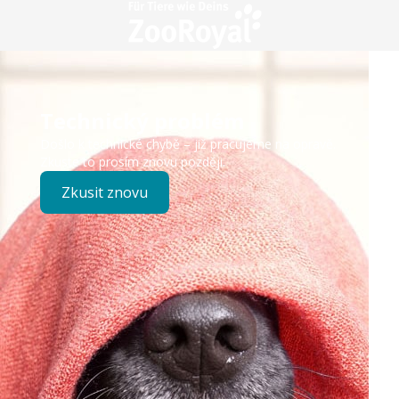
Technický problém
Došlo k technické chybě – již pracujeme na opravě.
Zkuste to prosím znovu později.
Zkusit znovu