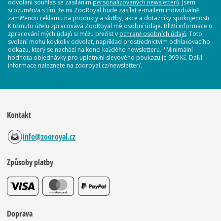
odvolání souhlas se zasíláním
personalizovaných newsletterů
. Jsem
srozuměn/a s tím, že mi ZooRoyal bude zasílat e-mailem individuálně
zaměřenou reklamu na produkty a služby, akce a dotazníky spokojenosti.
K tomuto účelu zpracovává ZooRoyal mé osobní údaje. Bližší informace o
zpracování mých údajů si můžu přečíst v
ochraně osobních údajů
. Toto
svolení mohu kdykoliv odvolat, například prostřednictvím odhlašovacího
odkazu, který se nachází na konci každého newsletteru. *Minimální
hodnota objednávky pro uplatnění slevového poukazu je 999 Kč. Další
informace naleznete na zooroyal.cz/newsletter/.
Kontakt
info@zooroyal.cz
Způsoby platby
Doprava