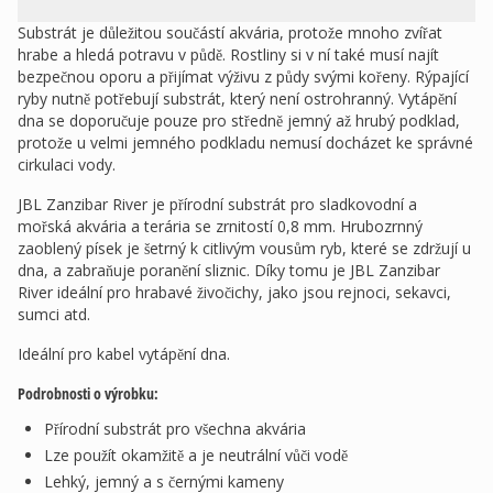
Substrát je důležitou součástí akvária, protože mnoho zvířat
hrabe a hledá potravu v půdě. Rostliny si v ní také musí najít
bezpečnou oporu a přijímat výživu z půdy svými kořeny. Rýpající
ryby nutně potřebují substrát, který není ostrohranný. Vytápění
dna se doporučuje pouze pro středně jemný až hrubý podklad,
protože u velmi jemného podkladu nemusí docházet ke správné
cirkulaci vody.
JBL Zanzibar River je přírodní substrát pro sladkovodní a
mořská akvária a terária se zrnitostí 0,8 mm. Hrubozrnný
zaoblený písek je šetrný k citlivým vousům ryb, které se zdržují u
dna, a zabraňuje poranění sliznic. Díky tomu je JBL Zanzibar
River ideální pro hrabavé živočichy, jako jsou rejnoci, sekavci,
sumci atd.
Ideální pro kabel vytápění dna.
Podrobnosti o výrobku:
Přírodní substrát pro všechna akvária
Lze použít okamžitě a je neutrální vůči vodě
Lehký, jemný a s černými kameny