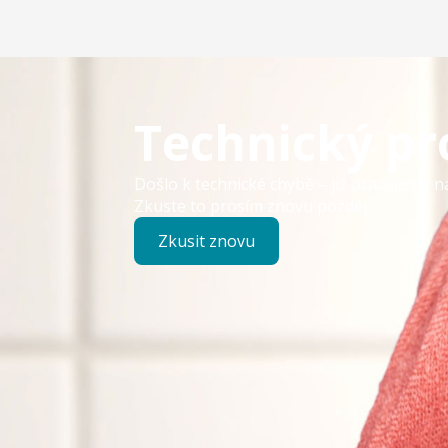
Technický p
Došlo k technické chybě – již pracujeme n
Zkuste to prosím znovu později.
Zkusit znovu