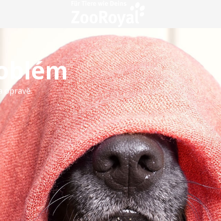
roblém
a opravě.