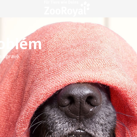
roblém
a opravě.