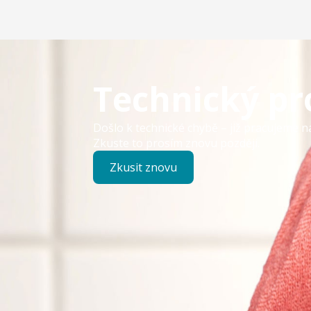
Technický p
Došlo k technické chybě – již pracujeme n
Zkuste to prosím znovu později.
Zkusit znovu