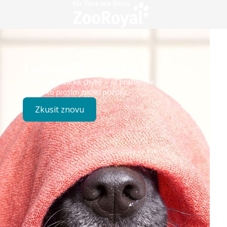
Technický problém
Došlo k technické chybě – již pracujeme na opravě.
Zkuste to prosím znovu později.
Zkusit znovu