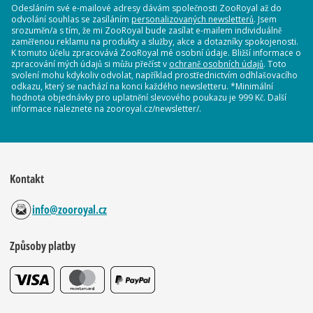
Odesláním své e-mailové adresy dávám společnosti ZooRoyal až do
odvolání souhlas se zasíláním
personalizovaných newsletterů
. Jsem
srozuměn/a s tím, že mi ZooRoyal bude zasílat e-mailem individuálně
zaměřenou reklamu na produkty a služby, akce a dotazníky spokojenosti.
K tomuto účelu zpracovává ZooRoyal mé osobní údaje. Bližší informace o
zpracování mých údajů si můžu přečíst v
ochraně osobních údajů
. Toto
svolení mohu kdykoliv odvolat, například prostřednictvím odhlašovacího
odkazu, který se nachází na konci každého newsletteru. *Minimální
hodnota objednávky pro uplatnění slevového poukazu je 999 Kč. Další
informace naleznete na zooroyal.cz/newsletter/.
Kontakt
info@zooroyal.cz
Způsoby platby