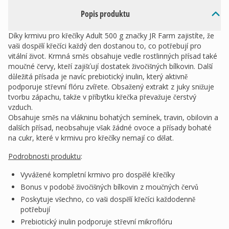
Popis produktu
Díky krmivu pro křečíky Adult 500 g značky JR Farm zajistíte, že
vaši dospělí křečíci každý den dostanou to, co potřebují pro
vitální život. Krmná směs obsahuje vedle rostlinných přísad také
moučné červy, kteří zajišťují dostatek živočišných bílkovin. Další
důležitá přísada je navíc prebiotický inulin, který aktivně
podporuje střevní flóru zvířete. Obsažený extrakt z juky snižuje
tvorbu zápachu, takže v příbytku křečka převažuje čerstvý
vzduch.
Obsahuje směs na vlákninu bohatých semínek, travin, obilovin a
dalších přísad, neobsahuje však žádné ovoce a přísady bohaté
na cukr, které v krmivu pro křečíky nemají co dělat.
Podrobnosti produktu
:
Vyvážené kompletní krmivo pro dospělé křečíky
Bonus v podobě živočišných bílkovin z moučných červů
Poskytuje všechno, co vaši dospělí křečíci každodenně
potřebují
Prebiotický inulin podporuje střevní mikroflóru