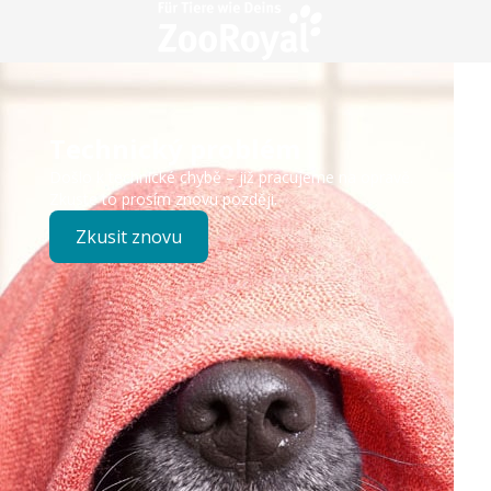
Technický problém
Došlo k technické chybě – již pracujeme na opravě.
Zkuste to prosím znovu později.
Zkusit znovu