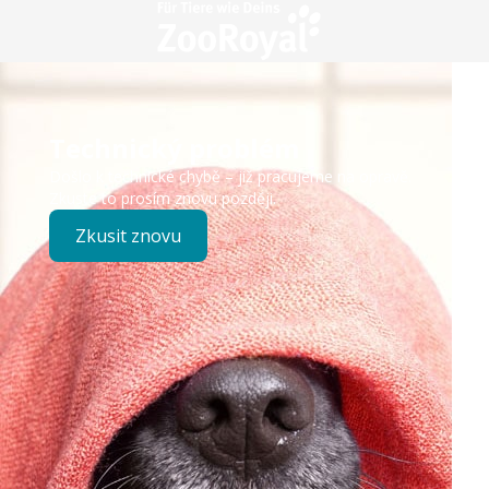
Technický problém
Došlo k technické chybě – již pracujeme na opravě.
Zkuste to prosím znovu později.
Zkusit znovu