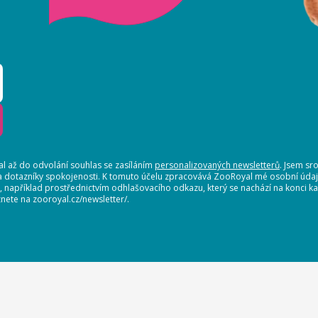
 až do odvolání souhlas se zasíláním
personalizovaných newsletterů
. Jsem sr
a dotazníky spokojenosti. K tomuto účelu zpracovává ZooRoyal mé osobní údaje.
t, například prostřednictvím odhlašovacího odkazu, který se nachází na konci
nete na zooroyal.cz/newsletter/.