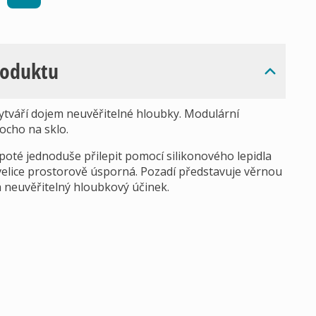
roduktu
ytváří dojem neuvěřitelné hloubky. Modulární
ocho na sklo.
poté jednoduše přilepit pomocí silikonového lepidla
e velice prostorově úsporná. Pozadí představuje věrnou
á neuvěřitelný hloubkový účinek.