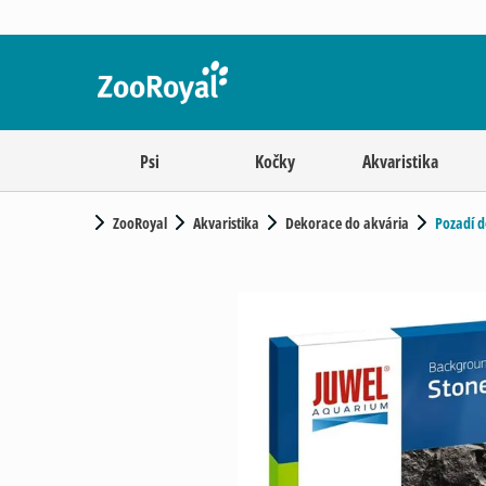
Psi
Kočky
Akvaristika
ZooRoyal
Akvaristika
Dekorace do akvária
Pozadí d