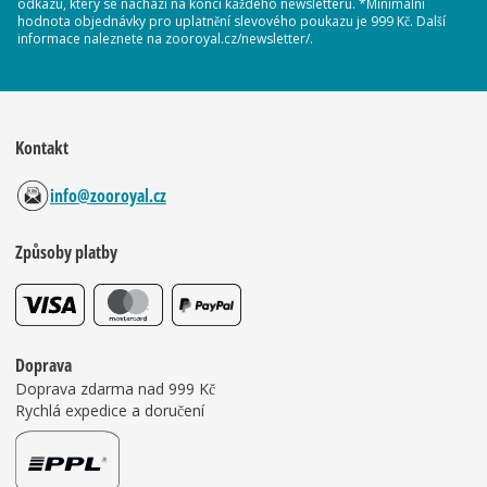
odkazu, který se nachází na konci každého newsletteru. *Minimální
hodnota objednávky pro uplatnění slevového poukazu je 999 Kč. Další
informace naleznete na zooroyal.cz/newsletter/.
Kontakt
info@zooroyal.cz
Způsoby platby
Doprava
Doprava zdarma nad 999 Kč
Rychlá expedice a doručení