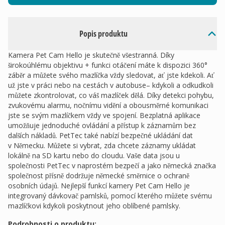
Popis produktu
Kamera Pet Cam Hello je skutečně všestranná. Díky
širokoúhlému objektivu + funkci otáčení máte k dispozici 360°
záběr a můžete svého mazlíčka vždy sledovat, ať jste kdekoli. Ať
už jste v práci nebo na cestách v autobuse– kdykoli a odkudkoli
můžete zkontrolovat, co váš mazlíček dělá. Díky detekci pohybu,
zvukovému alarmu, nočnímu vidění a obousměrné komunikaci
jste se svým mazlíčkem vždy ve spojení. Bezplatná aplikace
umožňuje jednoduché ovládání a přístup k záznamům bez
dalších nákladů. PetTec také nabízí bezpečné ukládání dat
v Německu. Můžete si vybrat, zda chcete záznamy ukládat
lokálně na SD kartu nebo do cloudu. Vaše data jsou u
společnosti PetTec v naprostém bezpečí a jako německá značka
společnost přísně dodržuje německé směrnice o ochraně
osobních údajů. Nejlepší funkcí kamery Pet Cam Hello je
integrovaný dávkovač pamlsků, pomocí kterého můžete svému
mazlíčkovi kdykoli poskytnout jeho oblíbené pamlsky.
Podrobnosti o produktu: