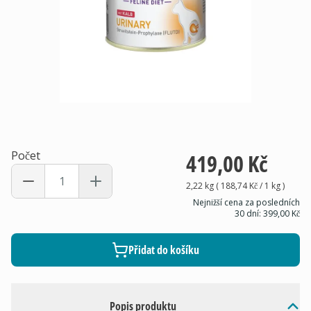
Počet
419,00 Kč
2,22 kg
(
188,74 Kč
/ 1
kg
)
Nejnižší cena za posledních
30 dní:
399,00 Kč
Přidat do košíku
Popis produktu