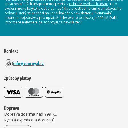
zpracování mých údajů si můžu přečíst v
ochraně osobních údajů
. Toto
svolení mohu kdykoliv odvolat, například prostřednictvím odhlašovacího
odkazu, který se nachází na konci každého newsletteru. *Minimální
hodnota objednávky pro uplatnění slevového poukazu je 999 Kč. Další
informace naleznete na zooroyal.cz/newsletter/.
Kontakt
info@zooroyal.cz
Způsoby platby
Doprava
Doprava zdarma nad 999 Kč
Rychlá expedice a doručení