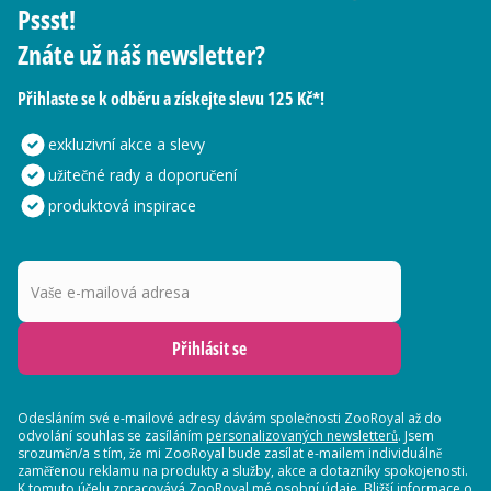
Pssst!
Znáte už náš newsletter?
Přihlaste se k odběru a získejte slevu 125 Kč*!
exkluzivní akce a slevy
užitečné rady a doporučení
produktová inspirace
Vaše e-mailová adresa
Přihlásit se
Odesláním své e-mailové adresy dávám společnosti ZooRoyal až do
odvolání souhlas se zasíláním
personalizovaných newsletterů
. Jsem
srozuměn/a s tím, že mi ZooRoyal bude zasílat e-mailem individuálně
zaměřenou reklamu na produkty a služby, akce a dotazníky spokojenosti.
K tomuto účelu zpracovává ZooRoyal mé osobní údaje. Bližší informace o