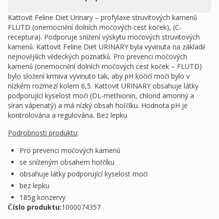
Kattovit Feline Diet Urinary – profylaxe struvitových kamenů
FLUTD (onemocnění dolních močových cest koček), (C-
receptura). Podporuje snížení výskytu močových struvitových
kamenů. Kattovit Feline Diet URINARY byla vyvinuta na základě
nejnovějších vědeckých poznatků. Pro prevenci močových
kamenů (onemocnění dolních močových cest koček – FLUTD)
bylo složení krmiva vyvinuto tak, aby pH kočičí moči bylo v
nízkém rozmezí kolem 6,5. Kattovit URINARY obsahuje látky
podporující kyselost moči (DL-methionin, chlorid amonný a
síran vápenatý) a má nízký obsah hořčíku. Hodnota pH je
kontrolována a regulována. Bez lepku.
Podrobnosti produktu
:
Pro prevenci močových kamenů
se sníženým obsahem hořčíku
obsahuje látky podporující kyselost moči
bez lepku
185g konzervy
Číslo produktu:
1000074357