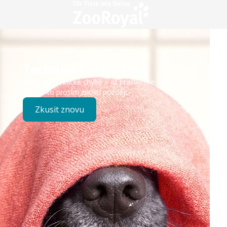
Technický problém
Došlo k technické chybě – již pracujeme na opravě.
Zkuste to prosím znovu později.
Zkusit znovu