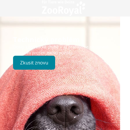
Technický problém
Došlo k technické chybě – již pracujeme na opravě.
Zkuste to prosím znovu později.
Zkusit znovu