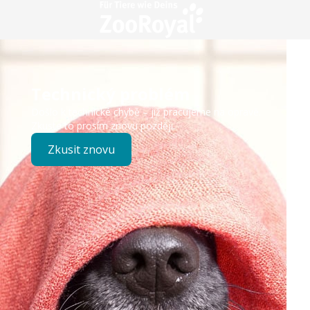
Technický problém
Došlo k technické chybě – již pracujeme na opravě.
Zkuste to prosím znovu později.
Zkusit znovu