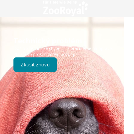
Technický problém
Došlo k technické chybě – již pracujeme na opravě.
Zkuste to prosím znovu později.
Zkusit znovu