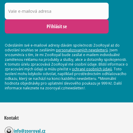
Vaše e-mailová adresa
Přihlásit se
Odesláním své e-mailové adresy dávám společnosti ZooRoyal až do
odvolání souhlas se zasíláním
personalizovaných newsletterů
. Jsem
srozuměn/a s tím, že mi ZooRoyal bude zasílat e-mailem individuálně
zaměřenou reklamu na produkty a služby, akce a dotazníky spokojenosti.
K tomuto účelu zpracovává ZooRoyal mé osobní údaje. Bližší informace o
zpracování mých údajů si můžu přečíst v
ochraně osobních údajů
. Toto
svolení mohu kdykoliv odvolat, například prostřednictvím odhlašovacího
odkazu, který se nachází na konci každého newsletteru. *Minimální
hodnota objednávky pro uplatnění slevového poukazu je 999 Kč. Další
informace naleznete na zooroyal.cz/newsletter/.
Kontakt
info@zooroyal.cz