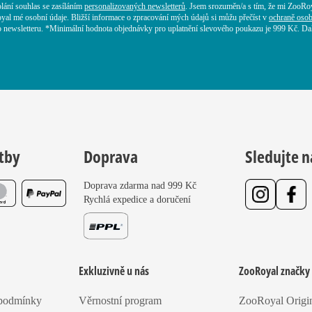
lání souhlas se zasíláním
personalizovaných newsletterů
. Jsem srozuměn/a s tím, že mi ZooRo
yal mé osobní údaje. Bližší informace o zpracování mých údajů si můžu přečíst v
ochraně osob
 newsletteru. *Minimální hodnota objednávky pro uplatnění slevového poukazu je 999 Kč. Dalš
tby
Doprava
Sledujte n
Doprava zdarma nad 999 Kč
Rychlá expedice a doručení
Exkluzivně u nás
ZooRoyal značky
 podmínky
Věrnostní program
ZooRoyal Origi