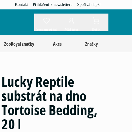
Kontakt
Přihlášení k newsletteru
Spořivá tlapka
Seznam přání
Můj účet
Košík
ZooRoyal značky
Akce
Značky
Lucky Reptile
substrát na dno
Tortoise Bedding,
20 l