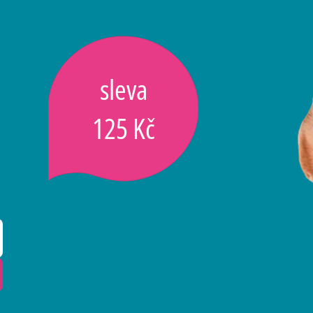
sleva
125 Kč