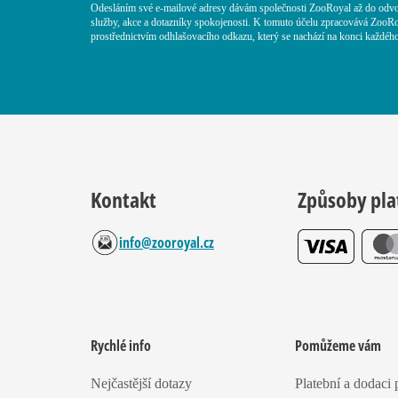
Odesláním své e-mailové adresy dávám společnosti ZooRoyal až do odvo
služby, akce a dotazníky spokojenosti. K tomuto účelu zpracovává ZooRo
prostřednictvím odhlašovacího odkazu, který se nachází na konci každého
Kontakt
Způsoby pla
info@zooroyal.cz
Rychlé info
Pomůžeme vám
Nejčastější dotazy
Platební a dodaci