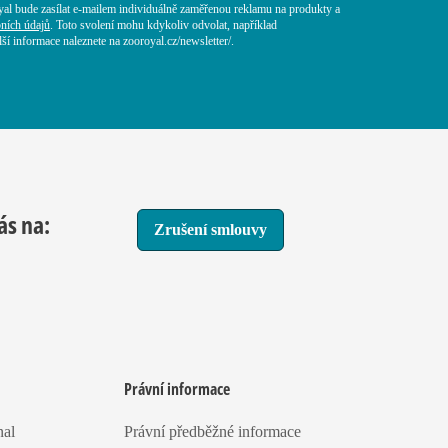
yal bude zasílat e-mailem individuálně zaměřenou reklamu na produkty a
ních údajů
. Toto svolení mohu kdykoliv odvolat, například
í informace naleznete na zooroyal.cz/newsletter/.
ás na:
Zrušení smlouvy
Právní informace
nal
Právní předběžné informace