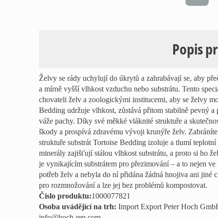
Popis p
Želvy se rády uchylují do úkrytů a zahrabávají se, aby př
a mírně vyšší vlhkost vzduchu nebo substrátu. Tento speci
chovateli želv a zoologickými institucemi, aby se želvy mo
Bedding udržuje vlhkost, zůstává přitom stabilně pevný a p
váže pachy. Díky své měkké vláknité struktuře a skutečno
škody a prospívá zdravému vývoji krunýře želv. Zabrání
struktuře substrát Tortoise Bedding izoluje a tlumí teplotn
minerály zajišťují stálou vlhkost substrátu, a proto si ho ž
je vynikajícím substrátem pro přezimování – a to nejen v
potřeb želv a nebyla do ní přidána žádná hnojiva ani jiné 
pro rozmnožování a lze jej bez problémů kompostovat.
Číslo produktu:
1000077821
Osoba uvádějící na trh
:
Import Export Peter Hoch GmbH,
info@hoch-rep.com