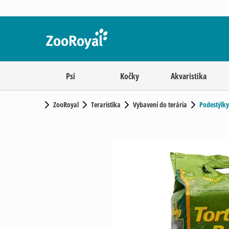
Psi
Kočky
Akvaristika
ZooRoyal
Teraristika
Vybavení do terária
Podestýlky