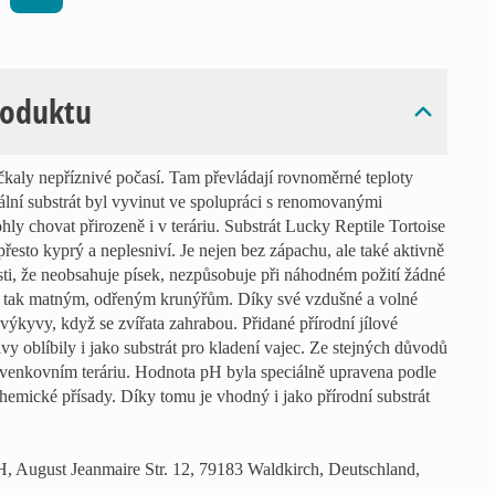
roduktu
ečkaly nepříznivé počasí. Tam převládají rovnoměrné teploty
ální substrát byl vyvinut ve spolupráci s renomovanými
hly chovat přirozeně i v teráriu. Substrát Lucky Reptile Tortoise
řesto kyprý a neplesniví. Je nejen bez zápachu, ale také aktivně
sti, že neobsahuje písek, nezpůsobuje při náhodném požití žádné
te tak matným, odřeným krunýřům. Díky své vzdušné a volné
í výkyvy, když se zvířata zahrabou. Přidané přírodní jílové
elvy oblíbily i jako substrát pro kladení vajec. Ze stejných důvodů
e venkovním teráriu. Hodnota pH byla speciálně upravena podle
chemické přísady. Díky tomu je vhodný i jako přírodní substrát
 August Jeanmaire Str. 12, 79183 Waldkirch, Deutschland,