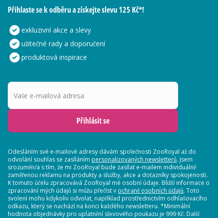
Přihlaste se k odběru a získejte slevu 125 Kč*!
exkluzivní akce a slevy
užitečné rady a doporučení
produktová inspirace
Vaše e-mailová adresa
Přihlásit se
Odesláním své e-mailové adresy dávám společnosti ZooRoyal až do
odvolání souhlas se zasíláním
personalizovaných newsletterů
. Jsem
srozuměn/a s tím, že mi ZooRoyal bude zasílat e-mailem individuálně
zaměřenou reklamu na produkty a služby, akce a dotazníky spokojenosti.
K tomuto účelu zpracovává ZooRoyal mé osobní údaje. Bližší informace o
zpracování mých údajů si můžu přečíst v
ochraně osobních údajů
. Toto
svolení mohu kdykoliv odvolat, například prostřednictvím odhlašovacího
odkazu, který se nachází na konci každého newsletteru. *Minimální
hodnota objednávky pro uplatnění slevového poukazu je 999 Kč. Další