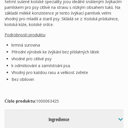
Šetrně sušené koňské speciality jsou ideálně snášeným žvýkacím
pamlskem pro psy citlivé na stravu s nízkým obsahem tuků. Na
základě měkké konzistence je tento žvýkací pamlsek velmi
vhodný pro mladší a starší psy. Skládá se z: Koňská průdušnice,
koňská kůže, koňské srdce.
Podrobnosti produktu
:
krmná surovina
Přírodní výrobek ke žvýkání bez přídatných látek
vhodné pro citlivé psy
k odměňování a zaměstnání psa.
Vhodný pro každou rasu a velikost zvířete
Bez obilovin
Číslo produktu:
1000063425
Ingredience