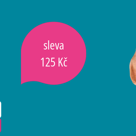
sleva
125 Kč