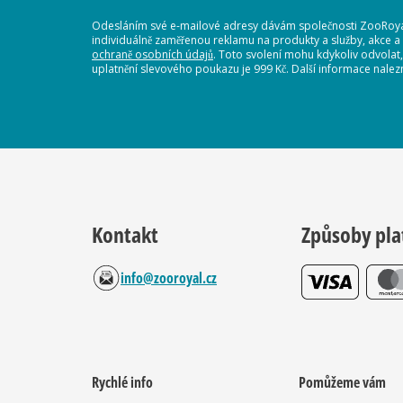
Odesláním své e-mailové adresy dávám společnosti ZooRoyal
individuálně zaměřenou reklamu na produkty a služby, akce a
ochraně osobních údajů
. Toto svolení mohu kdykoliv odvolat
uplatnění slevového poukazu je 999 Kč. Další informace nalez
Kontakt
Způsoby pla
info@zooroyal.cz
Rychlé info
Pomůžeme vám