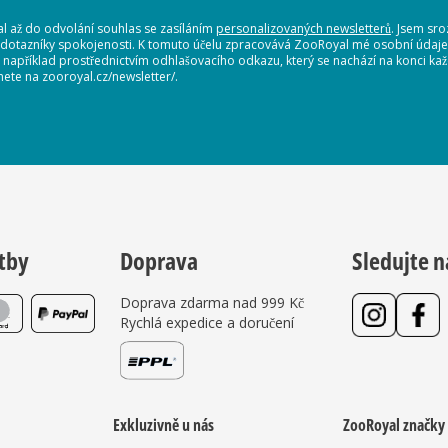
 až do odvolání souhlas se zasíláním
personalizovaných newsletterů
. Jsem sr
 dotazníky spokojenosti. K tomuto účelu zpracovává ZooRoyal mé osobní údaje. 
, například prostřednictvím odhlašovacího odkazu, který se nachází na konci 
nete na zooroyal.cz/newsletter/.
tby
Doprava
Sledujte n
Doprava zdarma nad 999 Kč
Rychlá expedice a doručení
Exkluzivně u nás
ZooRoyal značky