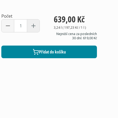
Počet
639,00 Kč
3,24 l
(
197,23 Kč
/ 1
l
)
Nejnižší cena za posledních
30 dní:
619,00 Kč
Přidat do košíku