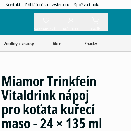
Kontakt
Přihlášení k newsletteru
Spořivá tlapka
Seznam přání
Můj účet
Košík
ZooRoyal značky
Akce
Značky
Miamor Trinkfein
Vitaldrink nápoj
pro koťata kuřecí
maso - 24 × 135 ml