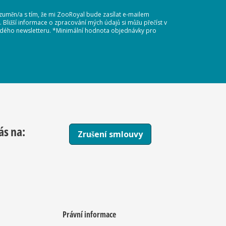
ozuměn/a s tím, že mi ZooRoyal bude zasílat e-mailem
Bližší informace o zpracování mých údajů si můžu přečíst v
každého newsletteru. *Minimální hodnota objednávky pro
ás na:
Zrušení smlouvy
Právní informace