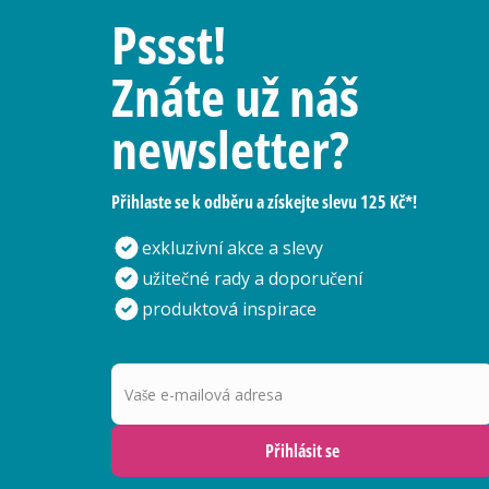
Pssst!
Znáte už náš
newsletter?
Přihlaste se k odběru a získejte slevu 125 Kč*!
exkluzivní akce a slevy
užitečné rady a doporučení
produktová inspirace
Vaše e-mailová adresa
Přihlásit se