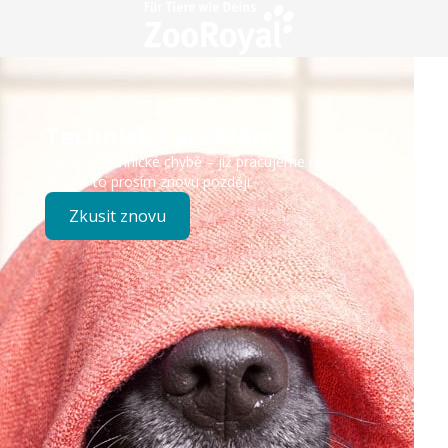
Technický problém
Došlo k technické chybě – již pracujeme na opravě.
Zkuste to prosím znovu později.
Zkusit znovu