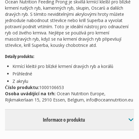
Ocean Nutrition Feeding Prong je skvělá krmící kleště pro blízké
krmení rudých ryb, kamenných ryb, skupin, Oscarů a dalších
dravých ryb. S těmito neviditelnými akrylovými hroty můžete
jednoduše nabodnout střevlice nebo krill Superba a vyvolat
potravní podnět vrtěním. Toto je ideální nástroj pro odnaučení
ryb od živého krmiva. Nejlépe se používá pro krmení
masožravých ryb, když se na krmení dravých ryb připevňují
střevlice, krill Superba, kousky chobotnice atd.
Detaily produktu:
Krmící kleště pro blízké krmení dravých ryb a korálů
Průhledné
Z akrylu
Číslo produktu:
1000106653
Osoba uvádějící na trh
:
Ocean Nutrition Europe,
Rijkmakerlaan 15, 2910 Essen, Belgium,
info@oceannutrition.eu
Informace o produktu