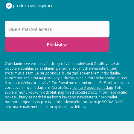
produktová inspirace
Vaše e-mailová adresa
Přihlásit se
Odesláním své e-mailové adresy dávám společnosti ZooRoyal až do
odvolání souhlas se zasíláním
personalizovaných newsletterů
. Jsem
srozuměn/a s tím, že mi ZooRoyal bude zasílat e-mailem individuálně
zaměřenou reklamu na produkty a služby, akce a dotazníky spokojenosti.
K tomuto účelu zpracovává ZooRoyal mé osobní údaje. Bližší informace o
zpracování mých údajů si můžu přečíst v
ochraně osobních údajů
. Toto
svolení mohu kdykoliv odvolat, například prostřednictvím odhlašovacího
odkazu, který se nachází na konci každého newsletteru. *Minimální
hodnota objednávky pro uplatnění slevového poukazu je 999 Kč. Další
informace naleznete na zooroyal.cz/newsletter/.