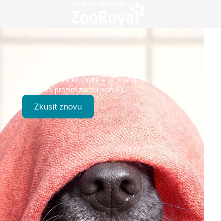
Technický problém
Došlo k technické chybě – již pracujeme na opravě.
Zkuste to prosím znovu později.
Zkusit znovu