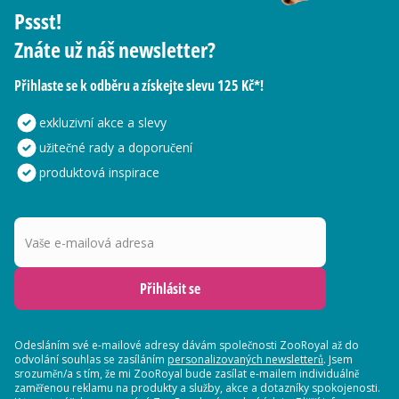
Pssst!
Znáte už náš newsletter?
Přihlaste se k odběru a získejte slevu 125 Kč*!
exkluzivní akce a slevy
užitečné rady a doporučení
produktová inspirace
Vaše e-mailová adresa
Přihlásit se
Odesláním své e-mailové adresy dávám společnosti ZooRoyal až do
odvolání souhlas se zasíláním
personalizovaných newsletterů
. Jsem
srozuměn/a s tím, že mi ZooRoyal bude zasílat e-mailem individuálně
zaměřenou reklamu na produkty a služby, akce a dotazníky spokojenosti.