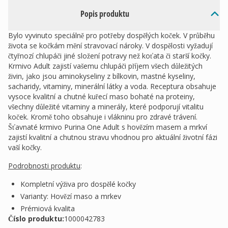
Popis produktu
Bylo vyvinuto speciálně pro potřeby dospělých koček. V průběhu
života se kočkám mění stravovací nároky. V dospělosti vyžadují
čtyřnozí chlupáči jiné složení potravy než koťata či starší kočky.
Krmivo Adult zajistí vašemu chlupáči příjem všech důležitých
živin, jako jsou aminokyseliny z bílkovin, mastné kyseliny,
sacharidy, vitaminy, minerální látky a voda. Receptura obsahuje
vysoce kvalitní a chutné kuřecí maso bohaté na proteiny,
všechny důležité vitaminy a minerály, které podporují vitalitu
koček. Kromě toho obsahuje i vlákninu pro zdravé trávení.
Šťavnaté krmivo Purina One Adult s hovězím masem a mrkví
zajistí kvalitní a chutnou stravu vhodnou pro aktuální životní fázi
vaší kočky.
Podrobnosti produktu
:
Kompletní výživa pro dospělé kočky
Varianty: Hovězí maso a mrkev
Prémiová kvalita
Číslo produktu:
1000042783