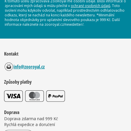
K tomuto účelu zpracovává ZooRoyal mé osobní údaje. Bližší informace o
zpracování mých údajů si můžu přečíst v
ochraně osobních údajů
. Toto
svolení mohu kdykoliv odvolat, například prostřednictvím odhlašovacího
odkazu, který se nachází na konci každého newsletteru. *Minimální
hodnota objednávky pro uplatnění slevového poukazu je 999 Kč. Další
informace naleznete na zooroyal.cz/newsletter/.
Kontakt
info@zooroyal.cz
Způsoby platby
Doprava
Doprava zdarma nad 999 Kč
Rychlá expedice a doručení