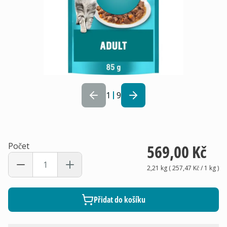
1
9
Počet
569,00 Kč
2,21 kg
(
257,47 Kč
/ 1
kg
)
Přidat do košíku