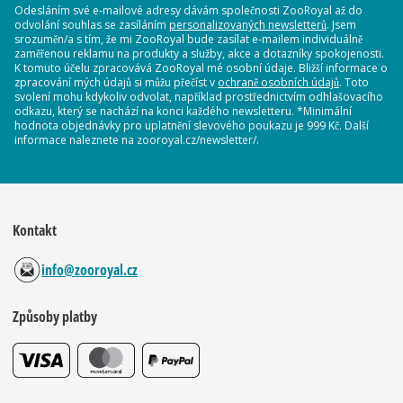
Odesláním své e-mailové adresy dávám společnosti ZooRoyal až do
odvolání souhlas se zasíláním
personalizovaných newsletterů
. Jsem
srozuměn/a s tím, že mi ZooRoyal bude zasílat e-mailem individuálně
zaměřenou reklamu na produkty a služby, akce a dotazníky spokojenosti.
K tomuto účelu zpracovává ZooRoyal mé osobní údaje. Bližší informace o
zpracování mých údajů si můžu přečíst v
ochraně osobních údajů
. Toto
svolení mohu kdykoliv odvolat, například prostřednictvím odhlašovacího
odkazu, který se nachází na konci každého newsletteru. *Minimální
hodnota objednávky pro uplatnění slevového poukazu je 999 Kč. Další
informace naleznete na zooroyal.cz/newsletter/.
Kontakt
info@zooroyal.cz
Způsoby platby