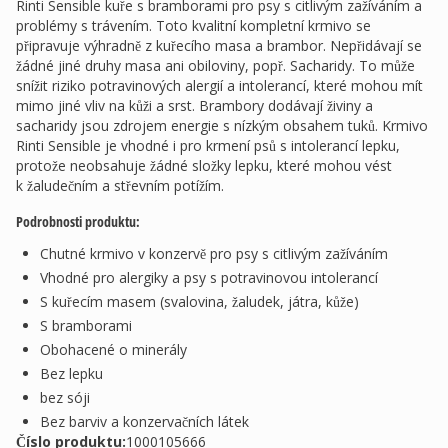
Rinti Sensible kuře s bramborami pro psy s citlivým zažíváním a
problémy s trávením. Toto kvalitní kompletní krmivo se
připravuje výhradně z kuřecího masa a brambor. Nepřidávají se
žádné jiné druhy masa ani obiloviny, popř. Sacharidy. To může
snížit riziko potravinových alergií a intolerancí, které mohou mít
mimo jiné vliv na kůži a srst. Brambory dodávají živiny a
sacharidy jsou zdrojem energie s nízkým obsahem tuků. Krmivo
Rinti Sensible je vhodné i pro krmení psů s intolerancí lepku,
protože neobsahuje žádné složky lepku, které mohou vést
k žaludečním a střevním potížím.
Podrobnosti produktu:
Chutné krmivo v konzervě pro psy s citlivým zažíváním
Vhodné pro alergiky a psy s potravinovou intolerancí
S kuřecím masem (svalovina, žaludek, játra, kůže)
S bramborami
Obohacené o minerály
Bez lepku
bez sóji
Bez barviv a konzervačních látek
Číslo produktu:
1000105666