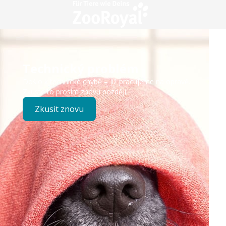
Technický problém
Došlo k technické chybě – již pracujeme na opravě.
Zkuste to prosím znovu později.
Zkusit znovu