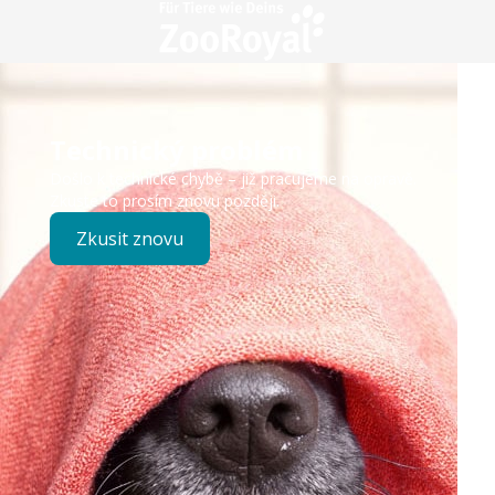
Technický problém
Došlo k technické chybě – již pracujeme na opravě.
Zkuste to prosím znovu později.
Zkusit znovu