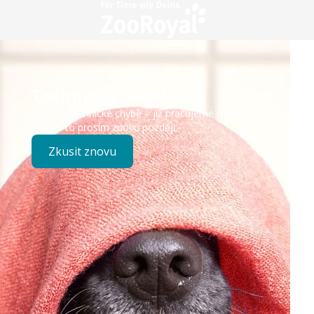
Technický problém
Došlo k technické chybě – již pracujeme na opravě.
Zkuste to prosím znovu později.
Zkusit znovu