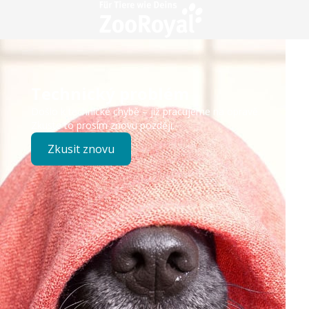
Technický problém
Došlo k technické chybě – již pracujeme na opravě.
Zkuste to prosím znovu později.
Zkusit znovu