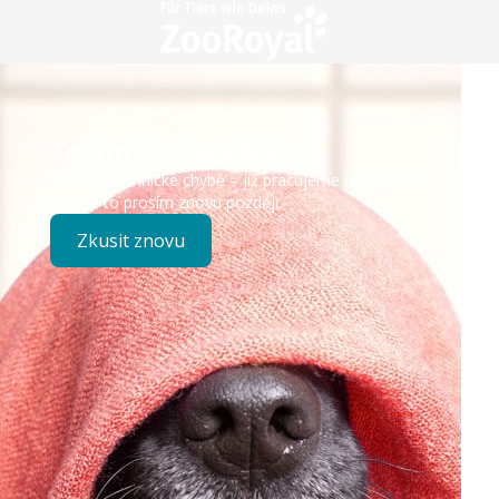
Technický problém
Došlo k technické chybě – již pracujeme na opravě.
Zkuste to prosím znovu později.
Zkusit znovu